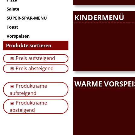
Salate
KINDERMENÜ
SUPER-SPAR-MENÜ
Toast
Vorspeisen
Produkte sortieren
Preis aufsteigend
Preis absteigend
WARME VORSPEI
Produktname
aufsteigend
Produktname
absteigend