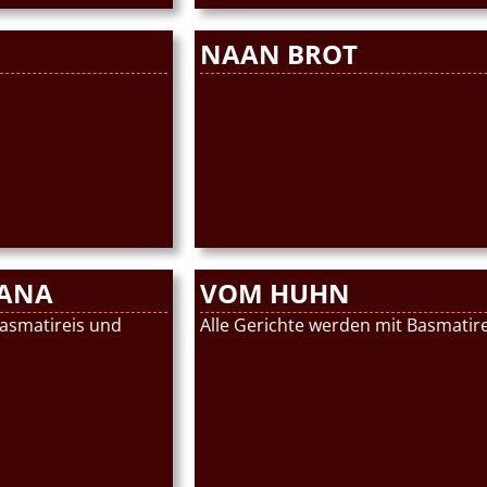
NAAN BROT
JANA
VOM HUHN
Basmatireis und
Alle Gerichte werden mit Basmatirei