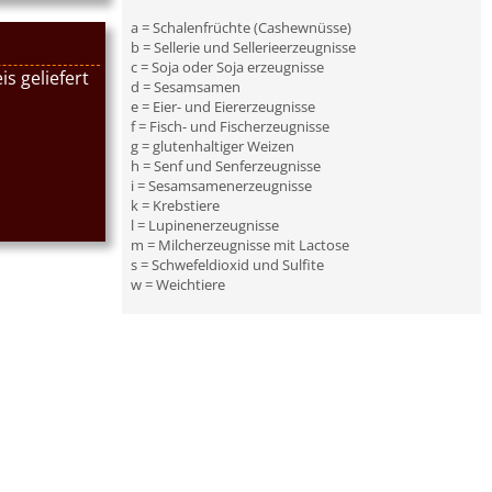
a = Schalenfrüchte (Cashewnüsse)
b = Sellerie und Sellerieerzeugnisse
c = Soja oder Soja erzeugnisse
s geliefert
d = Sesamsamen
e = Eier- und Eiererzeugnisse
f = Fisch- und Fischerzeugnisse
g = glutenhaltiger Weizen
h = Senf und Senferzeugnisse
i = Sesamsamenerzeugnisse
k = Krebstiere
l = Lupinenerzeugnisse
m = Milcherzeugnisse mit Lactose
s = Schwefeldioxid und Sulfite
w = Weichtiere