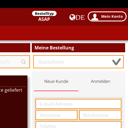
Bestelltyp
DE
Mein Konto
ASAP
Meine Bestellung
Neue Kunde
Anmelden
e geliefert