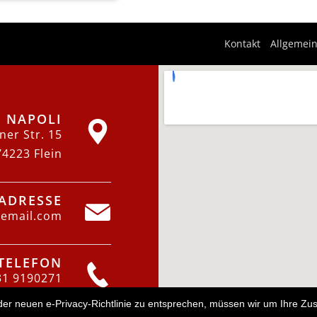
Kontakt
Allgemei
A NAPOLI
ner Str. 15
74223 Flein
-ADRESSE
lemail.com
TELEFON
31 9190271
 neuen e-Privacy-Richtlinie zu entsprechen, müssen wir um Ihre Zus