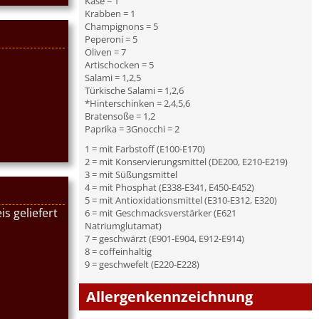
Käse = 1
Krabben = 1
Champignons = 5
Peperoni = 5
Oliven = 7
Artischocken = 5
Salami = 1,2,5
Türkische Salami = 1,2,6
*Hinterschinken = 2,4,5,6
Bratensoße = 1,2
Paprika = 3Gnocchi = 2
1 = mit Farbstoff (E100-E170)
2 = mit Konservierungsmittel (DE200, E210-E219)
3 = mit Süßungsmittel
4 = mit Phosphat (E338-E341, E450-E452)
5 = mit Antioxidationsmittel (E310-E312, E320)
s geliefert
6 = mit Geschmacksverstärker (E621
Natriumglutamat)
7 = geschwärzt (E901-E904, E912-E914)
8 = coffeinhaltig
9 = geschwefelt (E220-E228)
Allergenkennzeichnung