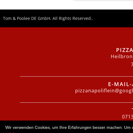
Tom & Poolee DE GmbH. All Rights Reserved..
PIZZ
Heilbron
E-MAIL
pizzanapoliflein@goog
071
Wir verwenden Cookies, um Ihre Erfahrungen besser machen. Um der