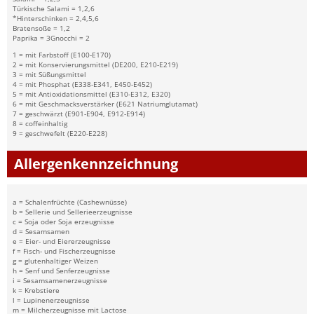
Türkische Salami = 1,2,6
*Hinterschinken = 2,4,5,6
Bratensoße = 1,2
Paprika = 3Gnocchi = 2
1 = mit Farbstoff (E100-E170)
2 = mit Konservierungsmittel (DE200, E210-E219)
3 = mit Süßungsmittel
4 = mit Phosphat (E338-E341, E450-E452)
5 = mit Antioxidationsmittel (E310-E312, E320)
6 = mit Geschmacksverstärker (E621 Natriumglutamat)
7 = geschwärzt (E901-E904, E912-E914)
8 = coffeinhaltig
9 = geschwefelt (E220-E228)
Allergenkennzeichnung
a = Schalenfrüchte (Cashewnüsse)
b = Sellerie und Sellerieerzeugnisse
c = Soja oder Soja erzeugnisse
d = Sesamsamen
e = Eier- und Eiererzeugnisse
f = Fisch- und Fischerzeugnisse
g = glutenhaltiger Weizen
h = Senf und Senferzeugnisse
i = Sesamsamenerzeugnisse
k = Krebstiere
l = Lupinenerzeugnisse
m = Milcherzeugnisse mit Lactose