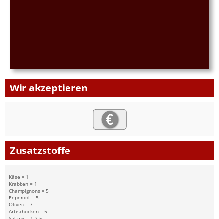
Wir akzeptieren
Zusatzstoffe
Käse = 1
Krabben = 1
Champignons = 5
Peperoni = 5
Oliven = 7
Artischocken = 5
Salami = 1,2,5