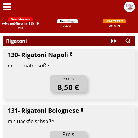
Geschlossen
Bestelltyp
WARTEZEIT
wird geöffnet in 1 St 19
ASAP
30 MIN
Min
Rigatoni
g
130- Rigatoni Napoli
mit Tomatensoße
Preis
8,50 €
Schließen
g
131- Rigatoni Bolognese
mit Hackfleischsoße
Preis